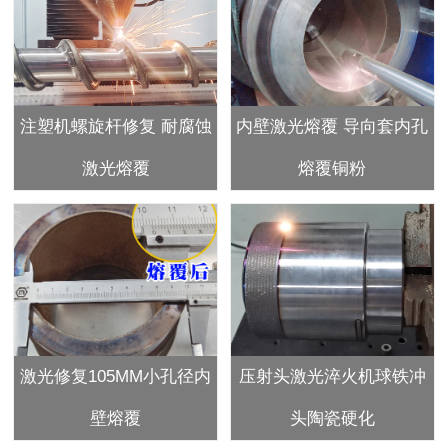
注塑机螺旋杆修复 耐腐蚀
内壁激光熔覆 导向套内孔
激光熔覆
熔覆铜粉
激光修复105MM小孔径内
压射头激光淬火机球铁冲
壁熔覆
头陶瓷硬化