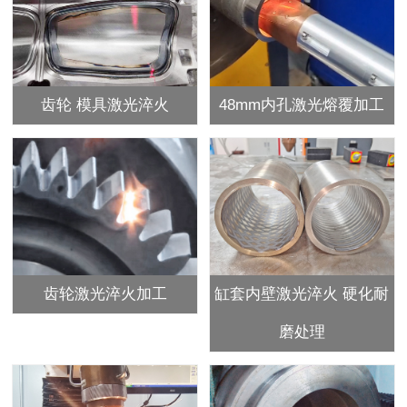
齿轮 模具激光淬火
48mm内孔激光熔覆加工
齿轮激光淬火加工
缸套内壁激光淬火 硬化耐
磨处理